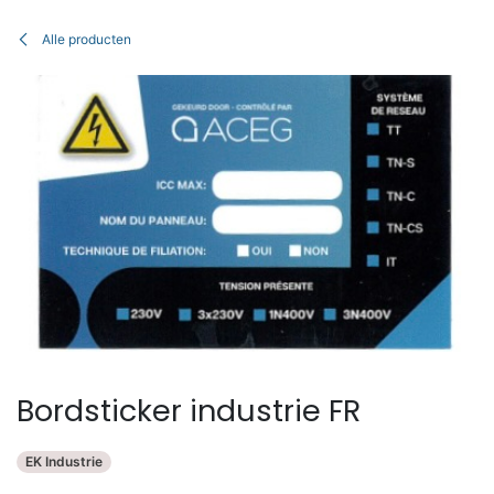
Overslaan naar inhoud
Alle producten
Bordsticker industrie FR
EK Industrie