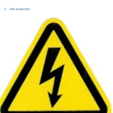
Overslaan naar inhoud
Alle producten